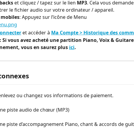
backs
 et cliquez / tapez sur le lien 
MP3
. Cela vous demander
rer le fichier audio sur votre ordinateur / appareil.
s mobiles
: Appuyez sur l’icône de Menu
connecter
 et accéder à 
Ma Compte > Historique des com
Si vous avez acheté une partition 
Piano, Voix & Guitare 
nement, 
vous en saurez plus 
ici
.
 connexes
 enlevez ou changez vos informations de paiement.
une piste audio de chœur (MP3)
une piste d’accompagnement Piano, chant & accords de gui