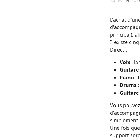
24 février 202
L'achat d'une
d'accompagne
principal), 
Il existe ci
Direct :
Voix 
: l
Guitare
Piano
 :
Drums 
Guitare
Vous pouvez 
d'accompagne
simplement s
Une fois que
support sera