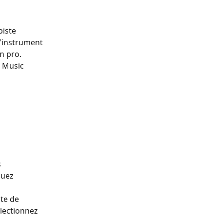
iste 
'instrument 
n pro.
 Music 
 
quez 
te de 
électionnez 