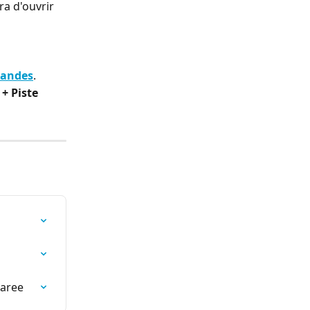
a d'ouvrir 
mandes
.
+ Piste 
taree