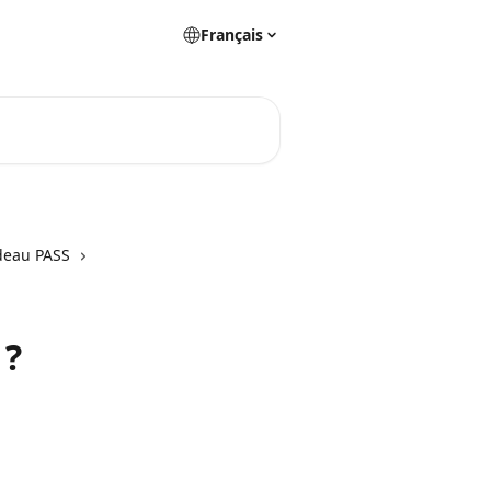
Français
deau PASS
 ?